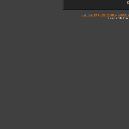
P
SMF 2.0.19
|
SMF © 2011
,
Simple 
Seite erstellt 