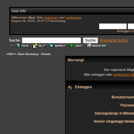
User Info
Willkommen
Gast
. Bitte
einloggen
oder
registrieren
.
August 06, 2026, 23:07:13 Nachmittag
Einloggen m
Suche:
Erweiterte Suche
-=30+=- Clan Germany - Forum
Warnung!
Nur registrierte Mitg
Bitte einloggen oder
registrieren S
Einloggen
Benutzernam
Passwo
Sitzungslänge in Minut
Immer eingeloggt bleib