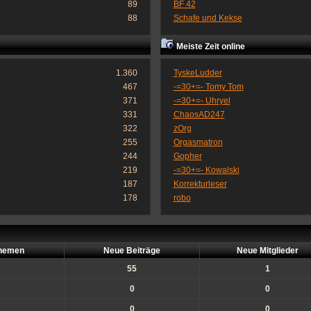
89
BF 42
88
Schafe und Kekse
Meiste Zeit online
1.360
TyskeLudder
467
-=30+=- Tomy Tom
371
-=30+=- Uhryel
331
ChaosAD247
322
zOrg
255
Orgasmatron
244
Gopher
219
-=30+=- Kowalski
187
Korrekturleser
178
robo
hemen
Neue Beiträge
Neue Mitglieder
55
1
0
0
0
0