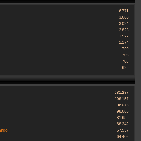
6.771
3.660
3.024
2.828
1.522
1.174
799
708
703
626
281.287
108.157
106.073
98.666
81.656
68.242
ando
67.537
64.402