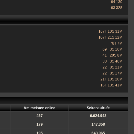
64.130
63.328
167T 10S 31M
107T 21S 12M
78T 7M
69T 3S 16M
41T 20S 8M
30T 3S 46M
22T 8S 21M
22T 8S 17M
21T 10S 20M
16T 13S 41M
Am meisten online
Seitenaufrufe
457
6.624.943
179
147.358
195
643.965