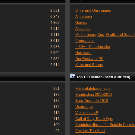
8.591
Sinn- und Unsinniges
6.847
Allgemein
4.800
Games
4.519
Aktuelles
3.113
Motherboard,Cpu, Grafik und Sound
3.017
Programme
2.938
-=30+=- Plauderecke
2.564
Hardware
2.532
Der Rest vom PC
2.314
Kicks und Banns
Top 10 Themen (nach Aufrufen)
991
Filmezitatefragenspiel
189
Bundesliga 2011/2012
172
Euro Tiprunde 2012
172
Userränge
115
Viel zu heiss!!
113
Call of Duty: Black Ops
100
Kondulenzthread für Suicide Comm
95
Payday: The Heist