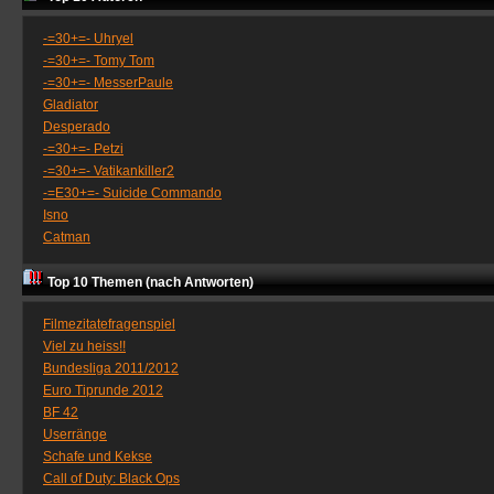
-=30+=- Uhryel
-=30+=- Tomy Tom
-=30+=- MesserPaule
Gladiator
Desperado
-=30+=- Petzi
-=30+=- Vatikankiller2
-=E30+=- Suicide Commando
Isno
Catman
Top 10 Themen (nach Antworten)
Filmezitatefragenspiel
Viel zu heiss!!
Bundesliga 2011/2012
Euro Tiprunde 2012
BF 42
Userränge
Schafe und Kekse
Call of Duty: Black Ops