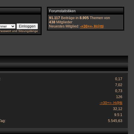
Forumstatistiken
91.117
Beiträge in
8.905
Themen von
438
Mitglieder
Neuestes Mitglied:
-=30+=- H@tti
Passwort und Sitzungslänge
:
0,17
7,02
0,73
126
-=30+=- H@tti
32,12
9.5:1
Tag:
5.545,63