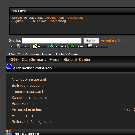
User Info
Willkommen
Gast
. Bitte
einloggen
oder
registrieren
.
August 07, 2026, 16:54:09 Nachmittag
Suche:
Erweiterte Suche
-=30+=- Clan Germany - Forum
|
Statistik-Center
-=30+=- Clan Germany - Forum - Statistik-Center
Allgemeine Statistiken
Mitglieder insgesamt:
Beiträge insgesamt:
Themen insgesamt:
Kategorien insgesamt:
Benutzer online:
Am meisten online:
677 - 
Heute online:
Seitenaufrufe insgesamt:
Top 10 Autoren