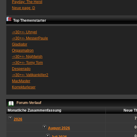
Payday: The Heist
Neue page ;D
Top Themenstarter
-=30+=- Uhryel
-=30+=- MesserPaule
Gladiator
Orgasmatron
-=30+=- Nightwish
-=30+=- Tomy Tom
Desperado
-=30+=- Vatikankiller2
MacMaster
Korrekturleser
Forum-Verlauf
Monatliche Zusammenfassung
Neue T
7
2026
0
August 2026
0