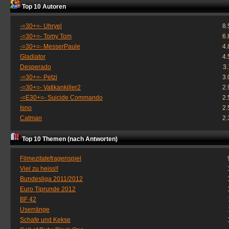
Top 10 Autoren
-=30+=- Uhryel
8.
-=30+=- Tomy Tom
6.
-=30+=- MesserPaule
4.
Gladiator
4.
Desperado
3
-=30+=- Petzi
3.
-=30+=- Vatikankiller2
2.
-=E30+=- Suicide Commando
2.
Isno
2.
Catman
2.
Top 10 Themen (nach Antworten)
Filmezitatefragenspiel
Viel zu heiss!!
Bundesliga 2011/2012
Euro Tiprunde 2012
BF 42
Userränge
Schafe und Kekse