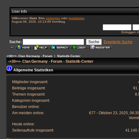
User Info
Willkommen
Gast
. Bitte
einloggen
oder
registrieren
.
August 06, 2026, 10:13:49 Vormittag
Einloggen m
Suche:
Erweiterte Suche
-=30+=- Clan Germany - Forum
|
Statistik-Center
-=30+=- Clan Germany - Forum - Statistik-Center
Allgemeine Statistiken
Mitglieder insgesamt:
Beiträge insgesamt:
91.
Themen insgesamt:
8.
Kategorien insgesamt:
Benutzer online:
Am meisten online:
677 - Oktober 23, 2025, 06:3
Vormi
Heute online:
Seitenaufrufe insgesamt:
41.140.