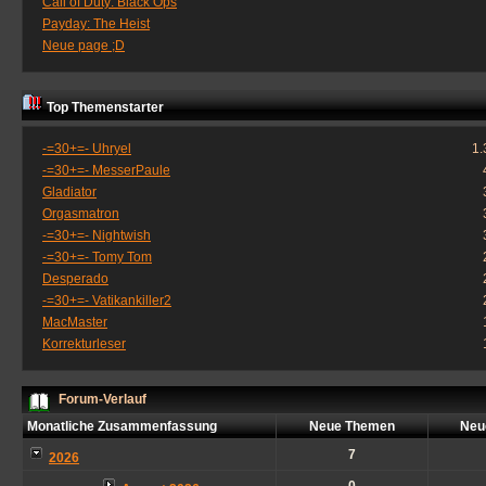
Call of Duty: Black Ops
Payday: The Heist
Neue page ;D
Top Themenstarter
-=30+=- Uhryel
1.
-=30+=- MesserPaule
Gladiator
Orgasmatron
-=30+=- Nightwish
-=30+=- Tomy Tom
Desperado
-=30+=- Vatikankiller2
MacMaster
Korrekturleser
Forum-Verlauf
Monatliche Zusammenfassung
Neue Themen
Neu
7
2026