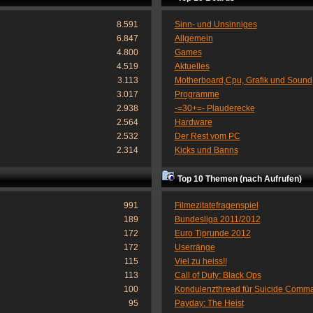
8.591
Sinn- und Unsinniges
6.847
Allgemein
4.800
Games
4.519
Aktuelles
3.113
Motherboard,Cpu, Grafik und Sound
3.017
Programme
2.938
-=30+=- Plauderecke
2.564
Hardware
2.532
Der Rest vom PC
2.314
Kicks und Banns
Top 10 Themen (nach Aufrufen)
991
Filmezitatefragenspiel
189
Bundesliga 2011/2012
172
Euro Tiprunde 2012
172
Userränge
115
Viel zu heiss!!
113
Call of Duty: Black Ops
100
Kondulenzthread für Suicide Comm
95
Payday: The Heist