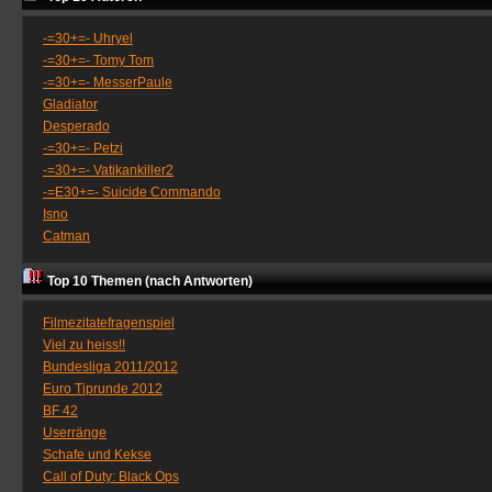
-=30+=- Uhryel
-=30+=- Tomy Tom
-=30+=- MesserPaule
Gladiator
Desperado
-=30+=- Petzi
-=30+=- Vatikankiller2
-=E30+=- Suicide Commando
Isno
Catman
Top 10 Themen (nach Antworten)
Filmezitatefragenspiel
Viel zu heiss!!
Bundesliga 2011/2012
Euro Tiprunde 2012
BF 42
Userränge
Schafe und Kekse
Call of Duty: Black Ops