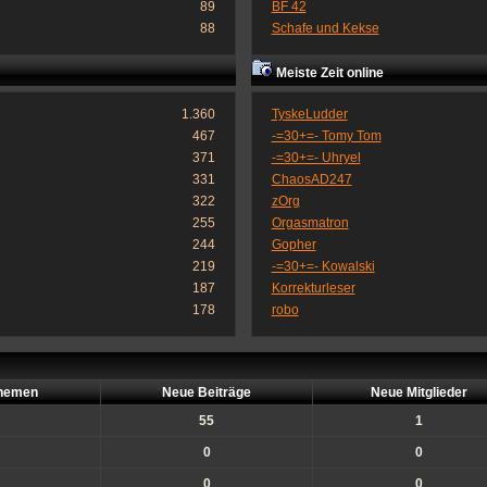
89
BF 42
88
Schafe und Kekse
Meiste Zeit online
1.360
TyskeLudder
467
-=30+=- Tomy Tom
371
-=30+=- Uhryel
331
ChaosAD247
322
zOrg
255
Orgasmatron
244
Gopher
219
-=30+=- Kowalski
187
Korrekturleser
178
robo
hemen
Neue Beiträge
Neue Mitglieder
55
1
0
0
0
0