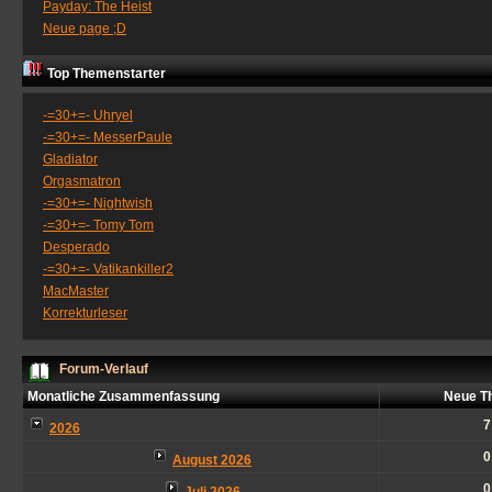
Payday: The Heist
Neue page ;D
Top Themenstarter
-=30+=- Uhryel
-=30+=- MesserPaule
Gladiator
Orgasmatron
-=30+=- Nightwish
-=30+=- Tomy Tom
Desperado
-=30+=- Vatikankiller2
MacMaster
Korrekturleser
Forum-Verlauf
Monatliche Zusammenfassung
Neue T
7
2026
0
August 2026
0