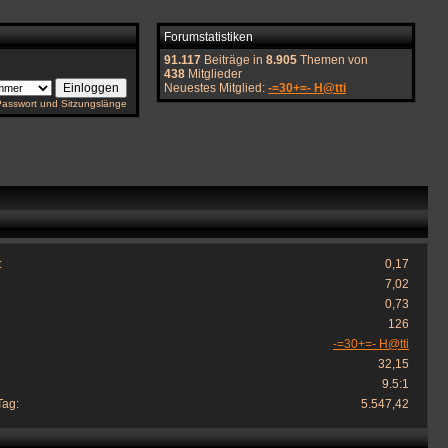
Forumstatistiken
91.117
Beiträge in
8.905
Themen von
438
Mitglieder
Neuestes Mitglied:
-=30+=- H@tti
Passwort und Sitzungslänge
:
0,17
7,02
0,73
126
-=30+=- H@tti
32,15
9.5:1
Tag:
5.547,42