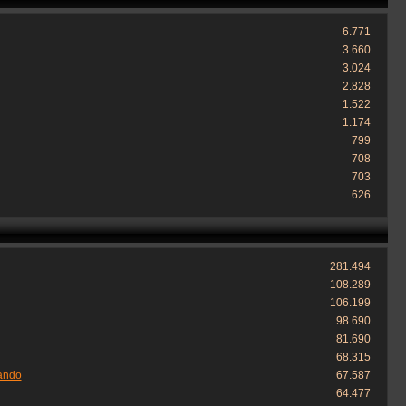
6.771
3.660
3.024
2.828
1.522
1.174
799
708
703
626
281.494
108.289
106.199
98.690
81.690
68.315
ando
67.587
64.477