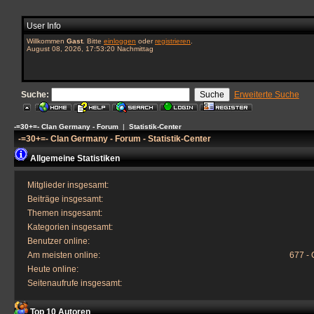
User Info
Willkommen
Gast
. Bitte
einloggen
oder
registrieren
.
August 08, 2026, 17:53:20 Nachmittag
Suche:
Erweiterte Suche
-=30+=- Clan Germany - Forum
|
Statistik-Center
-=30+=- Clan Germany - Forum - Statistik-Center
Allgemeine Statistiken
Mitglieder insgesamt:
Beiträge insgesamt:
Themen insgesamt:
Kategorien insgesamt:
Benutzer online:
Am meisten online:
677 - 
Heute online:
Seitenaufrufe insgesamt:
Top 10 Autoren