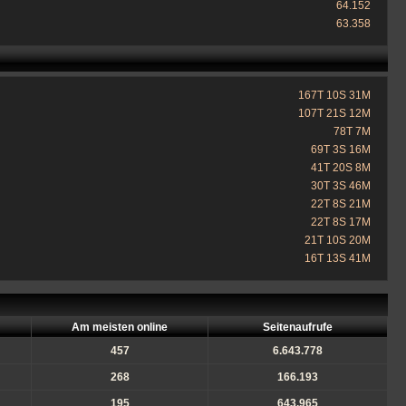
64.152
63.358
167T 10S 31M
107T 21S 12M
78T 7M
69T 3S 16M
41T 20S 8M
30T 3S 46M
22T 8S 21M
22T 8S 17M
21T 10S 20M
16T 13S 41M
Am meisten online
Seitenaufrufe
457
6.643.778
268
166.193
195
643.965