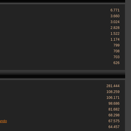
6.771
3.660
3.024
2.828
1.522
1.174
799
708
703
626
281.444
108.259
106.171
98.686
81.682
68.298
ando
67.575
64.457