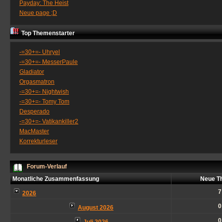
Payday: The Heist
Neue page ;D
Top Themenstarter
-=30+=- Uhryel
-=30+=- MesserPaule
Gladiator
Orgasmatron
-=30+=- Nightwish
-=30+=- Tomy Tom
Desperado
-=30+=- Vatikankiller2
MacMaster
Korrekturleser
Forum-Verlauf
Monatliche Zusammenfassung
Neue T
7
2026
0
August 2026
0