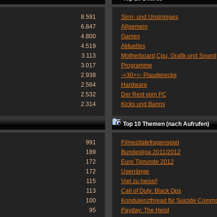
8.591
Sinn- und Unsinniges
6.847
Allgemein
4.800
Games
4.519
Aktuelles
3.113
Motherboard,Cpu, Grafik und Sound
3.017
Programme
2.938
-=30+=- Plauderecke
2.564
Hardware
2.532
Der Rest vom PC
2.314
Kicks und Banns
Top 10 Themen (nach Aufrufen)
991
Filmezitatefragenspiel
189
Bundesliga 2011/2012
172
Euro Tiprunde 2012
172
Userränge
115
Viel zu heiss!!
113
Call of Duty: Black Ops
100
Kondulenzthread für Suicide Comm
95
Payday: The Heist