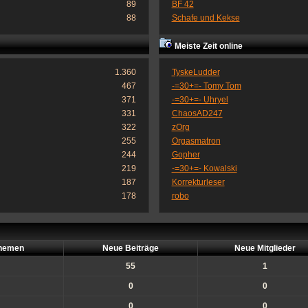
89
BF 42
88
Schafe und Kekse
Meiste Zeit online
1.360
TyskeLudder
467
-=30+=- Tomy Tom
371
-=30+=- Uhryel
331
ChaosAD247
322
zOrg
255
Orgasmatron
244
Gopher
219
-=30+=- Kowalski
187
Korrekturleser
178
robo
hemen
Neue Beiträge
Neue Mitglieder
55
1
0
0
0
0