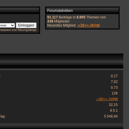
Forumstatistiken
91.117
Beiträge in
8.905
Themen von
438
Mitglieder
Neuestes Mitglied:
-=30+=- H@tti
Passwort und Sitzungslänge
:
0,17
7,02
0,73
126
-=30+=- H@tti
32,15
9.5:1
Tag:
5.546,94