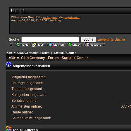
User Info
Willkommen
Gast
. Bitte
einloggen
oder
registrieren
.
August 08, 2026, 11:07:39 Vormittag
Suche:
Erweiterte Suche
-=30+=- Clan Germany - Forum
|
Statistik-Center
-=30+=- Clan Germany - Forum - Statistik-Center
Allgemeine Statistiken
Mitglieder insgesamt:
Beiträge insgesamt:
Themen insgesamt:
Kategorien insgesamt:
Benutzer online:
Am meisten online:
677 - 
Heute online:
Seitenaufrufe insgesamt:
Top 10 Autoren