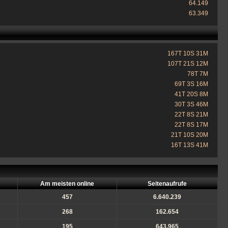
64.149
63.349
167T 10S 31M
107T 21S 12M
78T 7M
69T 3S 16M
41T 20S 8M
30T 3S 46M
22T 8S 21M
22T 8S 17M
21T 10S 20M
16T 13S 41M
Am meisten online
Seitenaufrufe
457
6.640.239
268
162.654
195
643.965