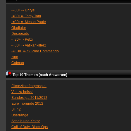
-=30+=- Uhryel
-=30+=- Tomy Tom
-=30+=- MesserPaule
Gladiator
Desperado
-=30+=- Petzi
-=30+=- Vatikankiller2
-=E30+=- Suicide Commando
Isno
Catman
Top 10 Themen (nach Antworten)
Filmezitatefragenspiel
Viel zu heiss!!
Bundesliga 2011/2012
Euro Tiprunde 2012
BF 42
Userränge
Schafe und Kekse
Call of Duty: Black Ops