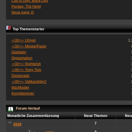
Call of Duty: Black Ops
Payday: The Heist
Neue page ;D
Top Themenstarter
-=30+=- Uhryel
1.
-=30+=- MesserPaule
Gladiator
Orgasmatron
-=30+=- Nightwish
-=30+=- Tomy Tom
Desperado
-=30+=- Vatikankiller2
MacMaster
Korrekturleser
Forum-Verlauf
Monatliche Zusammenfassung
Neue Themen
Neu
7
2026