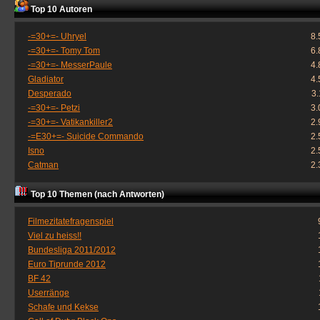
Top 10 Autoren
-=30+=- Uhryel
8.
-=30+=- Tomy Tom
6.
-=30+=- MesserPaule
4.
Gladiator
4.
Desperado
3
-=30+=- Petzi
3.
-=30+=- Vatikankiller2
2.
-=E30+=- Suicide Commando
2.
Isno
2.
Catman
2.
Top 10 Themen (nach Antworten)
Filmezitatefragenspiel
Viel zu heiss!!
Bundesliga 2011/2012
Euro Tiprunde 2012
BF 42
Userränge
Schafe und Kekse