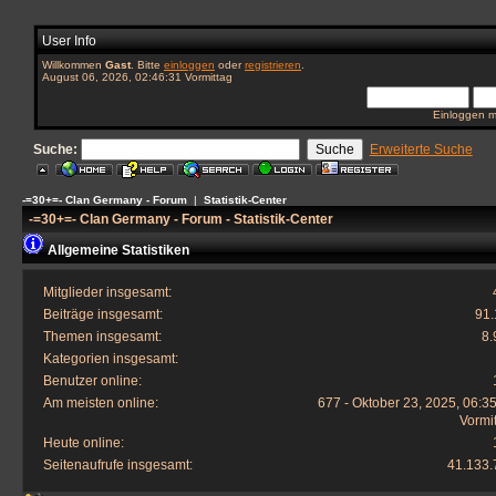
User Info
Willkommen
Gast
. Bitte
einloggen
oder
registrieren
.
August 06, 2026, 02:46:31 Vormittag
Einloggen m
Suche:
Erweiterte Suche
-=30+=- Clan Germany - Forum
|
Statistik-Center
-=30+=- Clan Germany - Forum - Statistik-Center
Allgemeine Statistiken
Mitglieder insgesamt:
Beiträge insgesamt:
91.
Themen insgesamt:
8.
Kategorien insgesamt:
Benutzer online:
Am meisten online:
677 - Oktober 23, 2025, 06:3
Vormi
Heute online:
Seitenaufrufe insgesamt:
41.133.