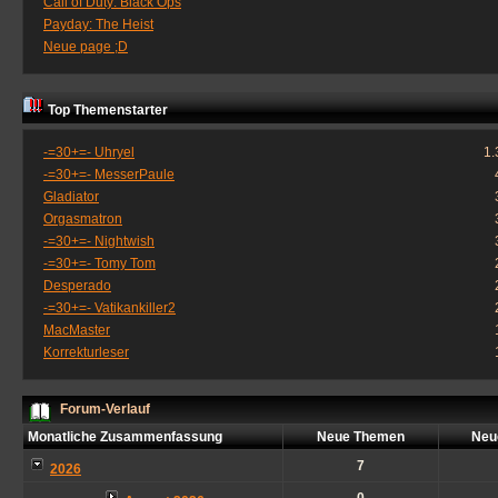
Call of Duty: Black Ops
Payday: The Heist
Neue page ;D
Top Themenstarter
-=30+=- Uhryel
1.
-=30+=- MesserPaule
Gladiator
Orgasmatron
-=30+=- Nightwish
-=30+=- Tomy Tom
Desperado
-=30+=- Vatikankiller2
MacMaster
Korrekturleser
Forum-Verlauf
Monatliche Zusammenfassung
Neue Themen
Neu
7
2026