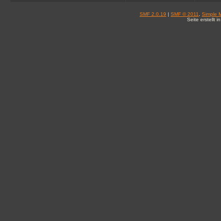
SMF 2.0.19
|
SMF © 2011
,
Simple 
Seite erstellt