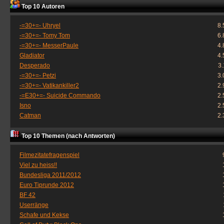
Top 10 Autoren
-=30+=- Uhryel
8.
-=30+=- Tomy Tom
6.
-=30+=- MesserPaule
4.
Gladiator
4.
Desperado
3
-=30+=- Petzi
3.
-=30+=- Vatikankiller2
2.
-=E30+=- Suicide Commando
2.
Isno
2.
Catman
2.
Top 10 Themen (nach Antworten)
Filmezitatefragenspiel
Viel zu heiss!!
Bundesliga 2011/2012
Euro Tiprunde 2012
BF 42
Userränge
Schafe und Kekse