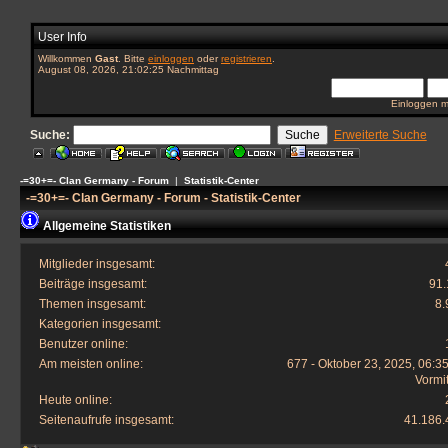
User Info
Willkommen
Gast
. Bitte
einloggen
oder
registrieren
.
August 08, 2026, 21:02:25 Nachmittag
Einloggen m
Suche:
Erweiterte Suche
-=30+=- Clan Germany - Forum
|
Statistik-Center
-=30+=- Clan Germany - Forum - Statistik-Center
Allgemeine Statistiken
Mitglieder insgesamt:
Beiträge insgesamt:
91.
Themen insgesamt:
8.
Kategorien insgesamt:
Benutzer online:
Am meisten online:
677 - Oktober 23, 2025, 06:3
Vormi
Heute online:
Seitenaufrufe insgesamt:
41.186.