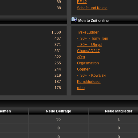
89
BF 42
88
Schafe und Kekse
Meiste Zeit online
1.360
TyskeLudder
467
-=30+=- Tomy Tom
371
-=30+=- Uhryel
331
ChaosAD247
322
zOrg
255
Orgasmatron
244
Gopher
219
-=30+=- Kowalski
187
Korrekturleser
178
robo
hemen
Neue Beiträge
Neue Mitglieder
55
1
0
0
0
0