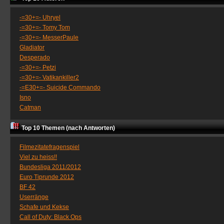
-=30+=- Uhryel
-=30+=- Tomy Tom
-=30+=- MesserPaule
Gladiator
Desperado
-=30+=- Petzi
-=30+=- Vatikankiller2
-=E30+=- Suicide Commando
Isno
Catman
Top 10 Themen (nach Antworten)
Filmezitatefragenspiel
Viel zu heiss!!
Bundesliga 2011/2012
Euro Tiprunde 2012
BF 42
Userränge
Schafe und Kekse
Call of Duty: Black Ops