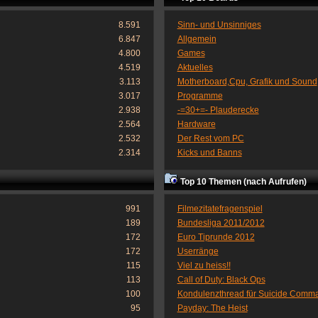
8.591
Sinn- und Unsinniges
6.847
Allgemein
4.800
Games
4.519
Aktuelles
3.113
Motherboard,Cpu, Grafik und Sound
3.017
Programme
2.938
-=30+=- Plauderecke
2.564
Hardware
2.532
Der Rest vom PC
2.314
Kicks und Banns
Top 10 Themen (nach Aufrufen)
991
Filmezitatefragenspiel
189
Bundesliga 2011/2012
172
Euro Tiprunde 2012
172
Userränge
115
Viel zu heiss!!
113
Call of Duty: Black Ops
100
Kondulenzthread für Suicide Comm
95
Payday: The Heist