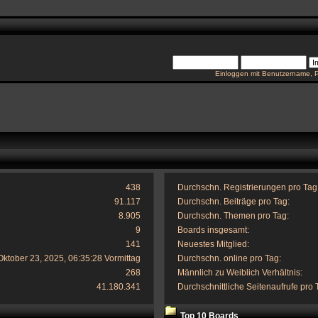
Einloggen mit Benutzername, 
438
Durchschn. Registrierungen pro Tag
91.117
Durchschn. Beiträge pro Tag:
8.905
Durchschn. Themen pro Tag:
9
Boards insgesamt:
141
Neuestes Mitglied:
Oktober 23, 2025, 06:35:28 Vormittag
Durchschn. online pro Tag:
268
Männlich zu Weiblich Verhältnis:
41.180.341
Durchschnittliche Seitenaufrufe pro 
Top 10 Boards