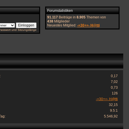
Forumstatistiken
91.117
Beiträge in
8.905
Themen von
438
Mitglieder
Neuestes Mitglied:
-=30+=- H@tti
Passwort und Sitzungslänge
:
0,17
7,02
0,73
126
-=30+=- H@tti
32,15
9.5:1
Tag:
5.546,92