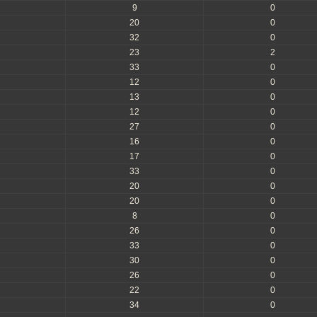
9
0
20
0
32
0
23
2
33
0
12
0
13
0
12
0
27
0
16
0
17
0
33
0
20
0
20
0
8
0
26
0
33
0
30
0
26
0
22
0
34
0