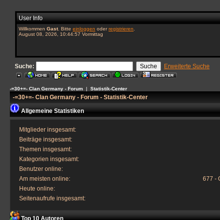
User Info
Willkommen
Gast
. Bitte
einloggen
oder
registrieren
.
August 08, 2026, 10:44:57 Vormittag
Suche:
Erweiterte Suche
-=30+=- Clan Germany - Forum
|
Statistik-Center
-=30+=- Clan Germany - Forum - Statistik-Center
Allgemeine Statistiken
Mitglieder insgesamt:
Beiträge insgesamt:
Themen insgesamt:
Kategorien insgesamt:
Benutzer online:
Am meisten online:
677 - 
Heute online:
Seitenaufrufe insgesamt:
Top 10 Autoren