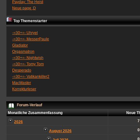
Payday: The Heist
Neue page ;D
Top Themenstarter
-=30+=- Uhryel
-=30+=- MesserPaule
Gladiator
Orgasmatron
-=30+=- Nightwish
-=30+=- Tomy Tom
Desperado
-=30+=- Vatikankiller2
MacMaster
Korrekturleser
Forum-Verlauf
Monatliche Zusammenfassung
Neue T
7
2026
0
August 2026
0