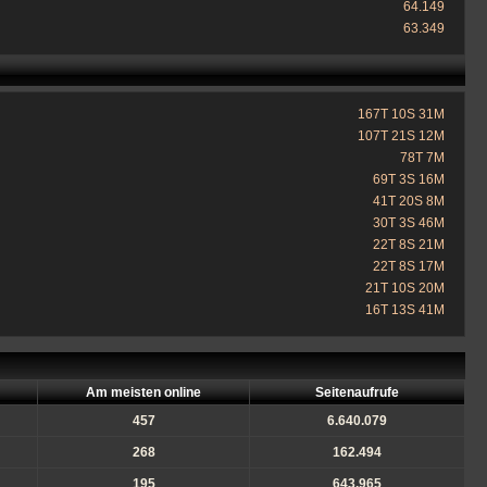
64.149
63.349
167T 10S 31M
107T 21S 12M
78T 7M
69T 3S 16M
41T 20S 8M
30T 3S 46M
22T 8S 21M
22T 8S 17M
21T 10S 20M
16T 13S 41M
Am meisten online
Seitenaufrufe
457
6.640.079
268
162.494
195
643.965