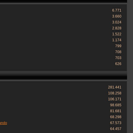
6.771
3.660
3.024
2.828
1.522
1.174
799
708
703
626
281.441
108.258
106.171
98.685
81.681
68.298
ando
67.573
64.457