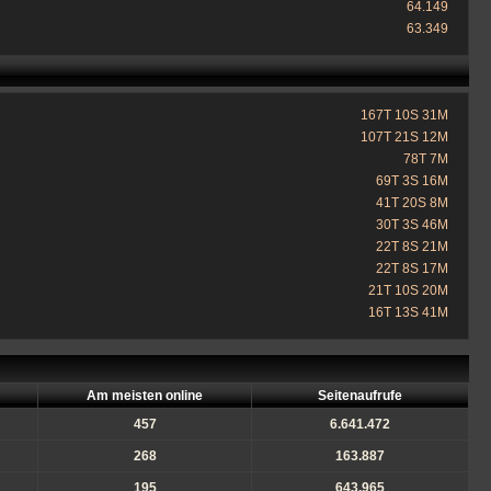
64.149
63.349
167T 10S 31M
107T 21S 12M
78T 7M
69T 3S 16M
41T 20S 8M
30T 3S 46M
22T 8S 21M
22T 8S 17M
21T 10S 20M
16T 13S 41M
Am meisten online
Seitenaufrufe
457
6.641.472
268
163.887
195
643.965