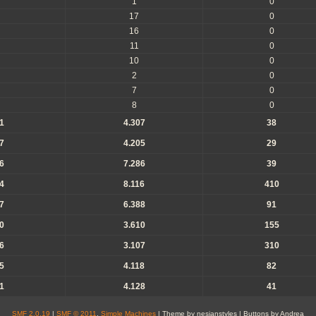
1
0
17
0
16
0
11
0
10
0
2
0
7
0
8
0
1
4.307
38
7
4.205
29
6
7.286
39
4
8.116
410
7
6.388
91
0
3.610
155
6
3.107
310
5
4.118
82
1
4.128
41
SMF 2.0.19
|
SMF © 2011
,
Simple Machines
| Theme by nesianstyles | Buttons by Andrea