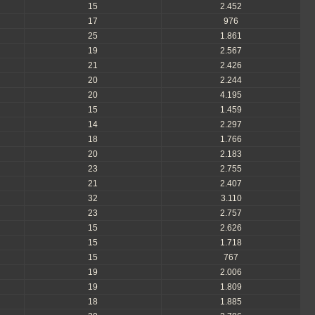
15
2.452
17
976
25
1.861
19
2.567
21
2.426
20
2.244
20
4.195
15
1.459
14
2.297
18
1.766
20
2.183
23
2.755
21
2.407
32
3.110
23
2.757
15
2.626
15
1.718
15
767
19
2.006
19
1.809
18
1.885