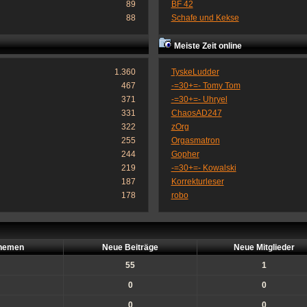
89
BF 42
88
Schafe und Kekse
Meiste Zeit online
1.360
TyskeLudder
467
-=30+=- Tomy Tom
371
-=30+=- Uhryel
331
ChaosAD247
322
zOrg
255
Orgasmatron
244
Gopher
219
-=30+=- Kowalski
187
Korrekturleser
178
robo
hemen
Neue Beiträge
Neue Mitglieder
55
1
0
0
0
0