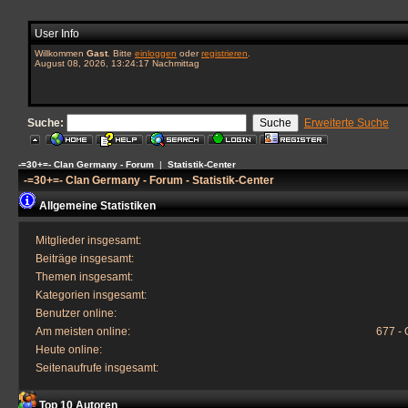
User Info
Willkommen
Gast
. Bitte
einloggen
oder
registrieren
.
August 08, 2026, 13:24:17 Nachmittag
Suche:
Erweiterte Suche
-=30+=- Clan Germany - Forum
|
Statistik-Center
-=30+=- Clan Germany - Forum - Statistik-Center
Allgemeine Statistiken
Mitglieder insgesamt:
Beiträge insgesamt:
Themen insgesamt:
Kategorien insgesamt:
Benutzer online:
Am meisten online:
677 - 
Heute online:
Seitenaufrufe insgesamt:
Top 10 Autoren