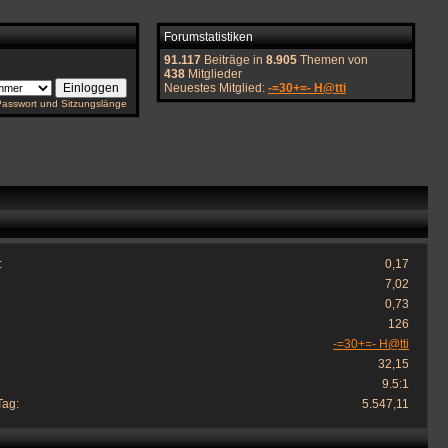
Forumstatistiken
91.117
Beiträge in
8.905
Themen von
438
Mitglieder
Neuestes Mitglied:
-=30+=- H@tti
Passwort und Sitzungslänge
:
0,17
7,02
0,73
126
-=30+=- H@tti
32,15
9.5:1
Tag:
5.547,11