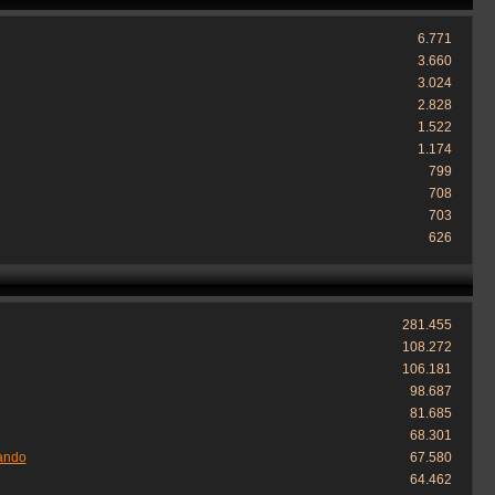
6.771
3.660
3.024
2.828
1.522
1.174
799
708
703
626
281.455
108.272
106.181
98.687
81.685
68.301
ando
67.580
64.462