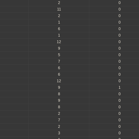
2
0
11
0
2
0
1
0
6
0
1
0
12
0
9
0
5
0
7
0
6
0
6
0
12
0
9
1
8
0
9
0
8
0
2
0
7
0
2
0
3
0