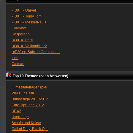
-=30+=- Uhryel
-=30+=- Tomy Tom
-=30+=- MesserPaule
Gladiator
Desperado
-=30+=- Petzi
-=30+=- Vatikankiller2
-=E30+=- Suicide Commando
Isno
Catman
Top 10 Themen (nach Antworten)
Filmezitatefragenspiel
Viel zu heiss!!
Bundesliga 2011/2012
Euro Tiprunde 2012
BF 42
Userränge
Schafe und Kekse
Call of Duty: Black Ops