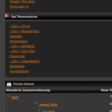
Payday: The Heist
Neue page ;D
Top Themenstarter
-=30+=- Uhryel
-=30+=- MesserPaule
Gladiator
Orgasmatron
-=30+=- Nightwish
-=30+=- Tomy Tom
Desperado
-=30+=- Vatikankiller2
MacMaster
Korrekturleser
Forum-Verlauf
Monatliche Zusammenfassung
Neue T
7
2026
0
August 2026
0