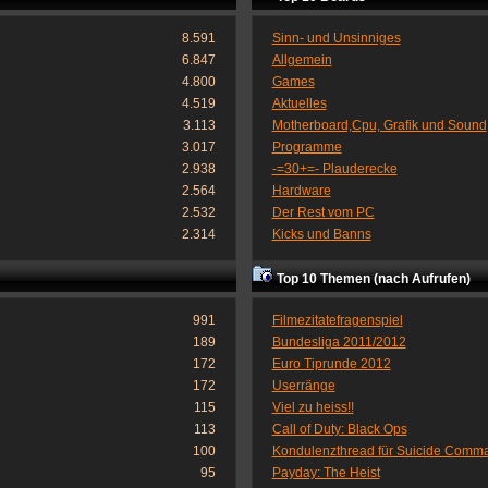
8.591
Sinn- und Unsinniges
6.847
Allgemein
4.800
Games
4.519
Aktuelles
3.113
Motherboard,Cpu, Grafik und Sound
3.017
Programme
2.938
-=30+=- Plauderecke
2.564
Hardware
2.532
Der Rest vom PC
2.314
Kicks und Banns
Top 10 Themen (nach Aufrufen)
991
Filmezitatefragenspiel
189
Bundesliga 2011/2012
172
Euro Tiprunde 2012
172
Userränge
115
Viel zu heiss!!
113
Call of Duty: Black Ops
100
Kondulenzthread für Suicide Comm
95
Payday: The Heist