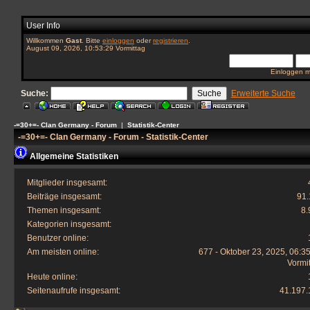
User Info
Willkommen
Gast
. Bitte
einloggen
oder
registrieren
.
August 09, 2026, 10:53:29 Vormittag
Einloggen m
Suche:
Erweiterte Suche
-=30+=- Clan Germany - Forum
|
Statistik-Center
-=30+=- Clan Germany - Forum - Statistik-Center
Allgemeine Statistiken
Mitglieder insgesamt:
Beiträge insgesamt:
91.
Themen insgesamt:
8.
Kategorien insgesamt:
Benutzer online:
Am meisten online:
677 - Oktober 23, 2025, 06:3
Vormi
Heute online:
Seitenaufrufe insgesamt:
41.197.