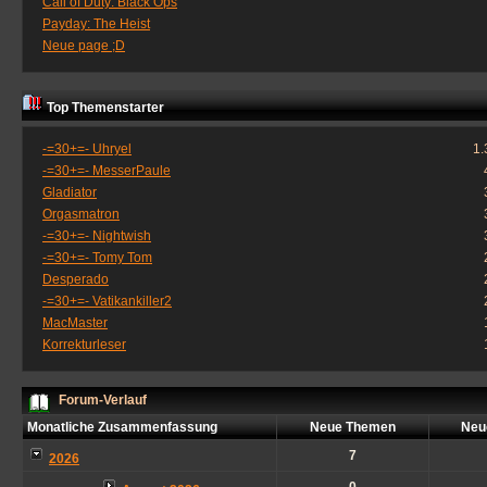
Call of Duty: Black Ops
Payday: The Heist
Neue page ;D
Top Themenstarter
-=30+=- Uhryel
1.
-=30+=- MesserPaule
Gladiator
Orgasmatron
-=30+=- Nightwish
-=30+=- Tomy Tom
Desperado
-=30+=- Vatikankiller2
MacMaster
Korrekturleser
Forum-Verlauf
Monatliche Zusammenfassung
Neue Themen
Neu
7
2026