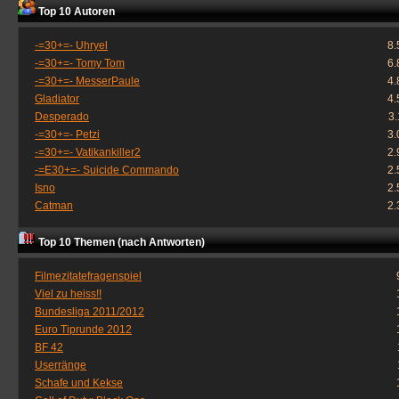
Top 10 Autoren
-=30+=- Uhryel
8.
-=30+=- Tomy Tom
6.
-=30+=- MesserPaule
4.
Gladiator
4.
Desperado
3
-=30+=- Petzi
3.
-=30+=- Vatikankiller2
2.
-=E30+=- Suicide Commando
2.
Isno
2.
Catman
2.
Top 10 Themen (nach Antworten)
Filmezitatefragenspiel
Viel zu heiss!!
Bundesliga 2011/2012
Euro Tiprunde 2012
BF 42
Userränge
Schafe und Kekse