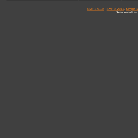
SMF 2.0.19
|
SMF © 2011
,
Simple 
Seite erstellt 