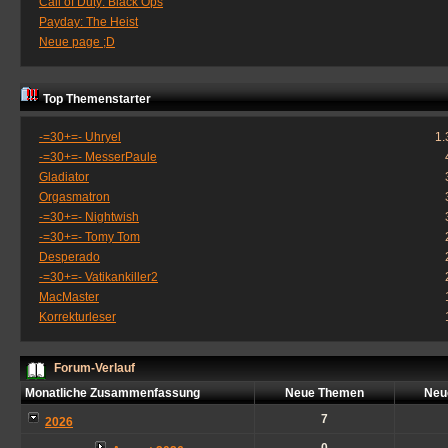
Call of Duty: Black Ops
Payday: The Heist
Neue page ;D
Top Themenstarter
-=30+=- Uhryel
1.
-=30+=- MesserPaule
Gladiator
Orgasmatron
-=30+=- Nightwish
-=30+=- Tomy Tom
Desperado
-=30+=- Vatikankiller2
MacMaster
Korrekturleser
Forum-Verlauf
Monatliche Zusammenfassung
Neue Themen
Neu
7
2026