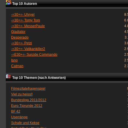
Top 10 Autoren
-=30+=- Uhryel
8.
-=30+=- Tomy Tom
6.
-=30+=- MesserPaule
4.
Gladiator
4.
Desperado
3
-=30+=- Petzi
3.
-=30+=- Vatikankiller2
2.
-=E30+=- Suicide Commando
2.
Isno
2.
Catman
2.
Top 10 Themen (nach Antworten)
Filmezitatefragenspiel
Viel zu heiss!!
Bundesliga 2011/2012
Euro Tiprunde 2012
BF 42
Userränge
Schafe und Kekse