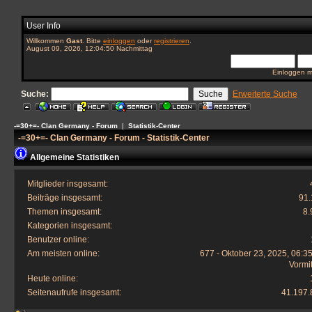
User Info
Willkommen
Gast
. Bitte
einloggen
oder
registrieren
.
August 09, 2026, 12:04:50 Nachmittag
Einloggen m
Suche:
Erweiterte Suche
-=30+=- Clan Germany - Forum
|
Statistik-Center
-=30+=- Clan Germany - Forum - Statistik-Center
Allgemeine Statistiken
Mitglieder insgesamt:
Beiträge insgesamt:
91.
Themen insgesamt:
8.
Kategorien insgesamt:
Benutzer online:
Am meisten online:
677 - Oktober 23, 2025, 06:3
Vormi
Heute online:
Seitenaufrufe insgesamt:
41.197.