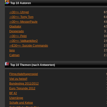
Top 10 Autoren
-=30+=- Uhryel
8.
-=30+=- Tomy Tom
6.
-=30+=- MesserPaule
4.
Gladiator
4.
Desperado
3
-=30+=- Petzi
3.
-=30+=- Vatikankiller2
2.
-=E30+=- Suicide Commando
2.
Isno
2.
Catman
2.
Top 10 Themen (nach Antworten)
Filmezitatefragenspiel
Viel zu heiss!!
Bundesliga 2011/2012
Euro Tiprunde 2012
BF 42
Userränge
Schafe und Kekse