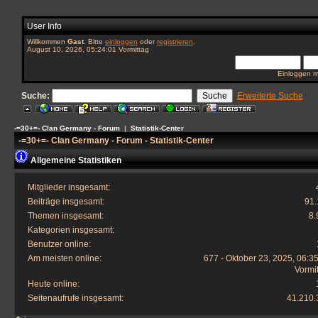
User Info
Willkommen
Gast
. Bitte
einloggen
oder
registrieren
.
August 10, 2026, 05:24:01 Vormittag
Einloggen m
Suche:
Erweiterte Suche
-=30+=- Clan Germany - Forum
|
Statistik-Center
-=30+=- Clan Germany - Forum - Statistik-Center
Allgemeine Statistiken
Mitglieder insgesamt:
Beiträge insgesamt:
91.
Themen insgesamt:
8.
Kategorien insgesamt:
Benutzer online:
Am meisten online:
677 - Oktober 23, 2025, 06:3
Vormi
Heute online:
Seitenaufrufe insgesamt:
41.210.