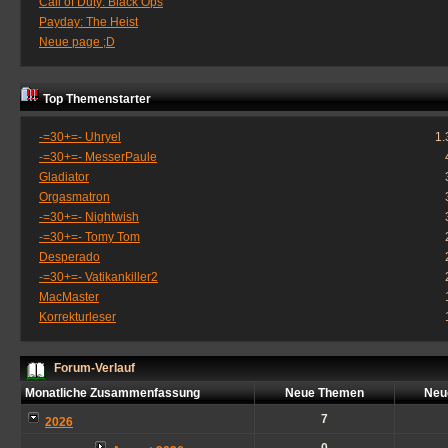
Call of Duty: Black Ops
Payday: The Heist
Neue page ;D
Top Themenstarter
-=30+=- Uhryel
1.
-=30+=- MesserPaule
Gladiator
Orgasmatron
-=30+=- Nightwish
-=30+=- Tomy Tom
Desperado
-=30+=- Vatikankiller2
MacMaster
Korrekturleser
Forum-Verlauf
Monatliche Zusammenfassung
Neue Themen
Neu
7
2026