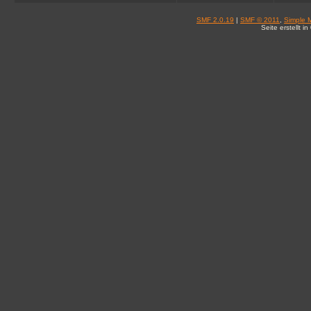
SMF 2.0.19
|
SMF © 2011
,
Simple 
Seite erstellt 