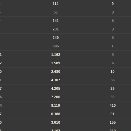
8
114
9
5
56
3
0
141
4
1
231
3
6
249
4
2
686
1
1
1.162
4
2
1.589
6
0
2.480
10
1
4.307
38
7
4.205
29
6
7.286
39
4
8.116
410
7
6.388
91
0
3.610
155