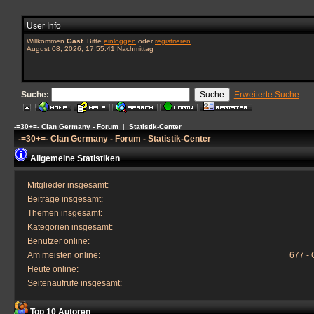
User Info
Willkommen
Gast
. Bitte
einloggen
oder
registrieren
.
August 08, 2026, 17:55:41 Nachmittag
Suche:
Erweiterte Suche
-=30+=- Clan Germany - Forum
|
Statistik-Center
-=30+=- Clan Germany - Forum - Statistik-Center
Allgemeine Statistiken
Mitglieder insgesamt:
Beiträge insgesamt:
Themen insgesamt:
Kategorien insgesamt:
Benutzer online:
Am meisten online:
677 - 
Heute online:
Seitenaufrufe insgesamt:
Top 10 Autoren