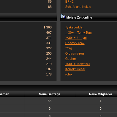
89
BF 42
88
Schafe und Kekse
Meiste Zeit online
1.360
TyskeLudder
467
-=30+=- Tomy Tom
371
-=30+=- Uhryel
331
ChaosAD247
322
zOrg
255
Orgasmatron
244
Gopher
219
-=30+=- Kowalski
187
Korrekturleser
178
robo
hemen
Neue Beiträge
Neue Mitglieder
55
1
0
0
0
0