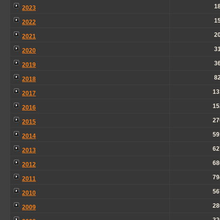
1
2023
1
2022
2
2021
3
2020
3
2019
8
2018
13
2017
15
2016
27
2015
59
2014
62
2013
68
2012
79
2011
56
2010
28
2009