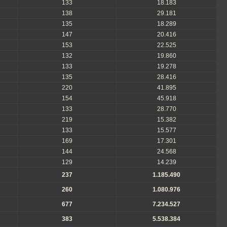
133
18.183
138
29.181
135
18.289
147
20.416
153
22.525
132
19.860
133
19.278
135
28.416
220
41.895
154
45.918
133
28.770
219
15.382
133
15.577
169
17.301
144
24.568
129
14.239
237
1.185.490
260
1.080.976
677
7.234.527
383
5.538.384