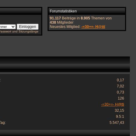
Forumstatistiken
91.117
Beiträge in
8.905
Themen von
438
Mitglieder
Neuestes Mitglied:
-=30+=- H@tti
Passwort und Sitzungslänge
:
0,17
7,02
0,73
126
-=30+=- H@tti
32,15
9.5:1
Tag:
5.547,43