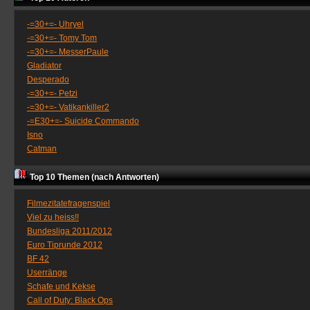
-=30+=- Uhryel
-=30+=- Tomy Tom
-=30+=- MesserPaule
Gladiator
Desperado
-=30+=- Petzi
-=30+=- Vatikankiller2
-=E30+=- Suicide Commando
Isno
Catman
Top 10 Themen (nach Antworten)
Filmezitatefragenspiel
Viel zu heiss!!
Bundesliga 2011/2012
Euro Tiprunde 2012
BF 42
Userränge
Schafe und Kekse
Call of Duty: Black Ops