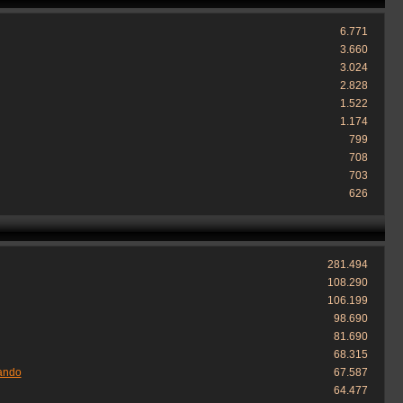
6.771
3.660
3.024
2.828
1.522
1.174
799
708
703
626
281.494
108.290
106.199
98.690
81.690
68.315
ando
67.587
64.477