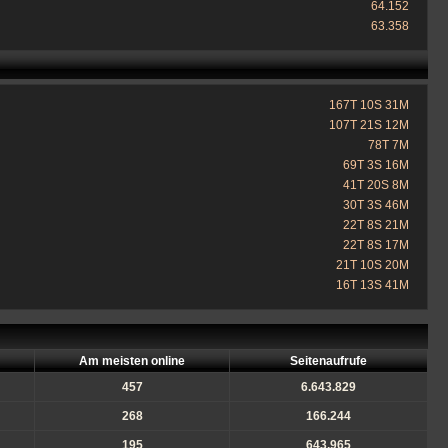
64.152
63.358
167T 10S 31M
107T 21S 12M
78T 7M
69T 3S 16M
41T 20S 8M
30T 3S 46M
22T 8S 21M
22T 8S 17M
21T 10S 20M
16T 13S 41M
Am meisten online
Seitenaufrufe
457
6.643.829
268
166.244
195
643.965