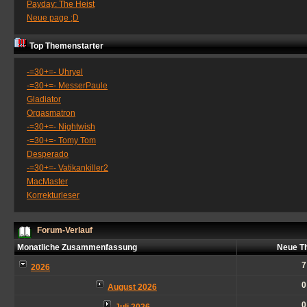
Payday: The Heist
Neue page ;D
Top Themenstarter
-=30+=- Uhryel
-=30+=- MesserPaule
Gladiator
Orgasmatron
-=30+=- Nightwish
-=30+=- Tomy Tom
Desperado
-=30+=- Vatikankiller2
MacMaster
Korrekturleser
Forum-Verlauf
Monatliche Zusammenfassung
Neue T
7
2026
0
August 2026
0