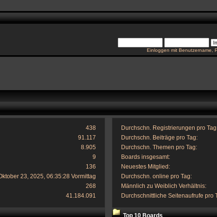
Einloggen mit Benutzername, 
438
Durchschn. Registrierungen pro Tag
91.117
Durchschn. Beiträge pro Tag:
8.905
Durchschn. Themen pro Tag:
9
Boards insgesamt:
136
Neuestes Mitglied:
Oktober 23, 2025, 06:35:28 Vormittag
Durchschn. online pro Tag:
268
Männlich zu Weiblich Verhältnis:
41.184.091
Durchschnittliche Seitenaufrufe pro 
Top 10 Boards