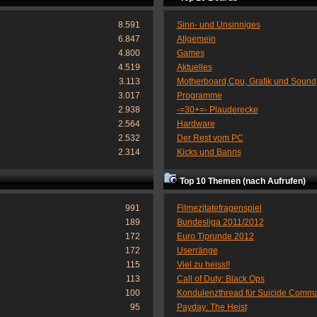
8.591
Sinn- und Unsinniges
6.847
Allgemein
4.800
Games
4.519
Aktuelles
3.113
Motherboard,Cpu, Grafik und Sound
3.017
Programme
2.938
-=30+=- Plauderecke
2.564
Hardware
2.532
Der Rest vom PC
2.314
Kicks und Banns
Top 10 Themen (nach Aufrufen)
991
Filmezitatefragenspiel
189
Bundesliga 2011/2012
172
Euro Tiprunde 2012
172
Userränge
115
Viel zu heiss!!
113
Call of Duty: Black Ops
100
Kondulenzthread für Suicide Comm
95
Payday: The Heist