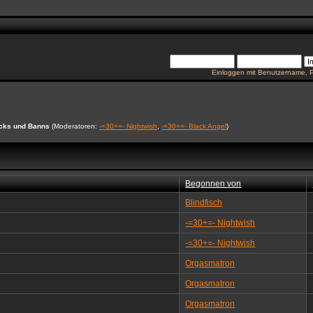
Einloggen mit Benutzername, 
cks und Banns
(Moderatoren:
-=30+=- Nightwish
,
-=30+=- Black Angel
)
Begonnen von
Blindfisch
-=30+=- Nightwish
-=30+=- Nightwish
Orgasmatron
Orgasmatron
Orgasmatron