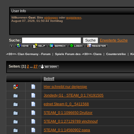
User Info
Willkommen
Gast
. Bitte
einloggen
oder
registrieren
.
August 07, 2026, 01:50:44 Vormittag
Suche:
Erweiterte Suche
-=30+=- Clan Germany - Forum
|
Spiele Forum des -=30+=- Clans
|
Counterstrike
|
Ki
Seiten:
[
1
]
2
...
27
Betreff
Hier schreibt nur derjenige
Jondedy G1 · STEAM_0:1:74191505
ednet Steam 0_0_:5411568
STEAM_0:1:1096650 Drullzor
STEAM_0:1:27129789 vinchnouf
STEAM_0:1:14560902 papa