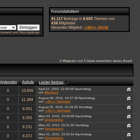
Forumstatistiken
91.117
Beiträge in
8.905
Themen von
438
Mitglieder
Neuestes Mitglied:
-=30+=- H@tti
Passwort und Sitzungslänge
0 Mitglieder und 5 Gäste betrachten dieses Board.
Antworten
Aufrufe
Letzter Beitrag
April 22, 2003, 22:00:09 Nachmittag
0
23.656
von
Blindfisch
August 09, 2015, 16:37:38 Nachmittag
0
11.389
von
-=30+=- Nightwish
August 05, 2015, 01:29:29 Vormittag
0
8.451
von
-=30+=- Nightwish
März 03, 2015, 23:34:09 Nachmittag
0
8.355
von
Orgasmatron
März 03, 2015, 05:31:00 Vormittag
0
8.231
von
Orgasmatron
März 01, 2015, 23:40:54 Nachmittag
0
8.372
von
Orgasmatron