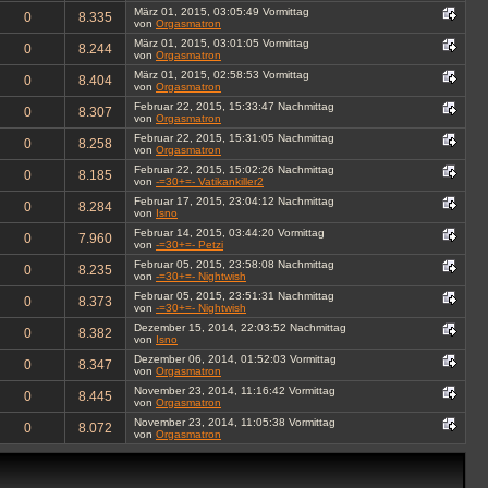
März 01, 2015, 03:05:49 Vormittag
0
8.335
von
Orgasmatron
März 01, 2015, 03:01:05 Vormittag
0
8.244
von
Orgasmatron
März 01, 2015, 02:58:53 Vormittag
0
8.404
von
Orgasmatron
Februar 22, 2015, 15:33:47 Nachmittag
0
8.307
von
Orgasmatron
Februar 22, 2015, 15:31:05 Nachmittag
0
8.258
von
Orgasmatron
Februar 22, 2015, 15:02:26 Nachmittag
0
8.185
von
-=30+=- Vatikankiller2
Februar 17, 2015, 23:04:12 Nachmittag
0
8.284
von
Isno
Februar 14, 2015, 03:44:20 Vormittag
0
7.960
von
-=30+=- Petzi
Februar 05, 2015, 23:58:08 Nachmittag
0
8.235
von
-=30+=- Nightwish
Februar 05, 2015, 23:51:31 Nachmittag
0
8.373
von
-=30+=- Nightwish
Dezember 15, 2014, 22:03:52 Nachmittag
0
8.382
von
Isno
Dezember 06, 2014, 01:52:03 Vormittag
0
8.347
von
Orgasmatron
November 23, 2014, 11:16:42 Vormittag
0
8.445
von
Orgasmatron
November 23, 2014, 11:05:38 Vormittag
0
8.072
von
Orgasmatron