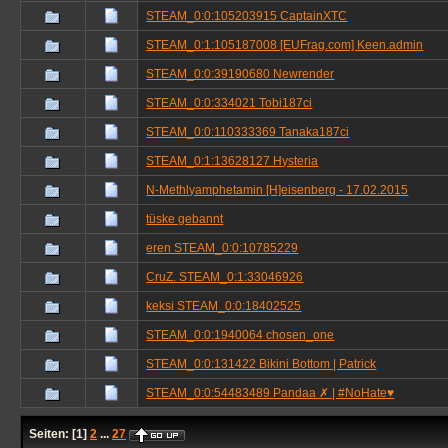
STEAM_0:0:105203915 CaptainXTC
STEAM_0:1:105187008 [EUFrag.com] Keen.admin
STEAM_0:0:39190680 Newrender
STEAM_0:0:334021 Tobi187ci
STEAM_0:0:110333369 Tanaka187ci
STEAM_0:1:13628127 Hysteria
N-Methlyamphetamin [H]eisenberg - 17.02.2015
tüske gebannt
eren STEAM_0:0:10785229
CruZ. STEAM_0:1:33046926
keksi STEAM_0:0:18402525
STEAM_0:0:1940064 chosen_one
STEAM_0:0:131422 Bikini Bottom | Patrick
STEAM_0:0:54483489 Pandaa ✗ | #NoHate♥
Seiten:
[
1
]
2
...
27