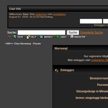
User Info
Willkommen
Gast
. Bitte
einloggen
oder
registrieren
.
August 07, 2026, 18:22:03 Nachmittag
Einloggen m
Suche:
Erweiterte Suche
-=30+=- Clan Germany - Forum
Warnung!
Nur registrierte Mitg
Bitte einloggen oder
registrieren S
Einloggen
Benutzernam
Passwo
Sitzungslänge in Minut
Immer eingeloggt bleib