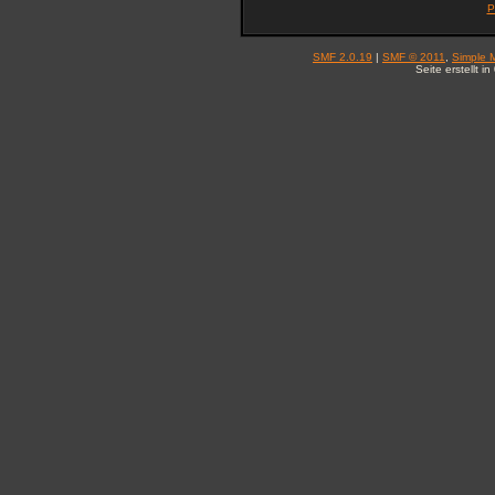
P
SMF 2.0.19
|
SMF © 2011
,
Simple 
Seite erstellt 